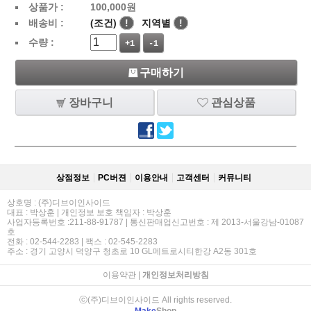
상품가 :
100,000
원
배송비 :
(조건)
!
지역별
!
수량 :
+1
-1
구매하기
장바구니
관심상품
상점정보
PC버젼
이용안내
고객센터
커뮤니티
상호명 : (주)디브이인사이드
대표 : 박상훈 | 개인정보 보호 책임자 : 박상훈
사업자등록번호 :211-88-91787 | 통신판매업신고번호 : 제 2013-서울강남-01087
호
전화 : 02-544-2283 | 팩스 : 02-545-2283
주소 : 경기 고양시 덕양구 청초로 10 GL메트로시티한강 A2동 301호
이용약관
|
개인정보처리방침
ⓒ(주)디브이인사이드 All rights reserved.