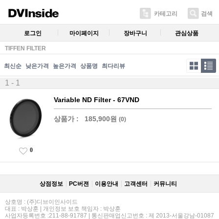
카테고리
검색
로그인
마이페이지
장바구니
관심상품
TIFFEN FILTER
최신순
낮은가격
높은가격
상품명
최다리뷰
1 - 1
Variable ND Filter - 67VND
상품가 :
185,900원
(0)
0
상점정보
PC버젼
이용안내
고객센터
커뮤니티
상호명 : (주)디브이인사이드
대표 : 박상훈 | 개인정보 보호 책임자 : 박상훈
사업자등록번호 :211-88-91787 | 통신판매업신고번호 : 제 2013-서울강남-01087