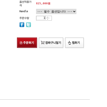
옵션적용가
825,000
원
격
Handle
주문수량