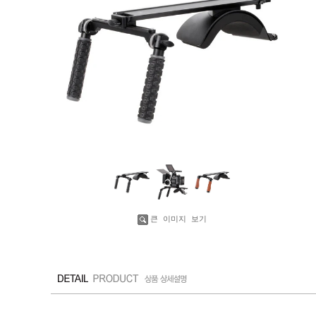
수량증가
수량감소
큰 이미지 보기